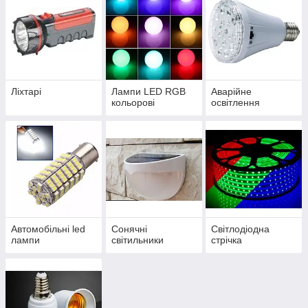
Ліхтарі
Лампи LED RGB
Аварійне
кольорові
освітлення
Автомобільні led
Сонячні
Світлодіодна
лампи
світильники
стрічка