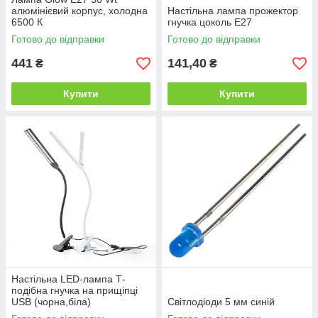
алюмінієвий корпус, холодна
Настільна лампа прожектор
6500 К
гнучка цоколь E27
Готово до відправки
Готово до відправки
441
141,40
₴
₴
Купити
Купити
Настільна LED-лампа Т-
подібна гнучка на прищіпці
USB (чорна,біла)
Світлодіоди 5 мм синій