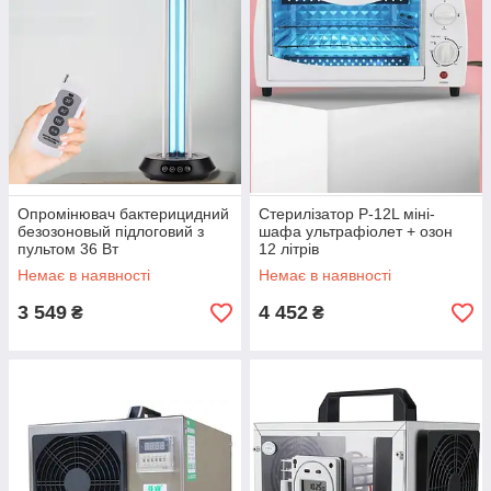
Опромінювач бактерицидний
Стерилізатор P-12L міні-
безозоновый підлоговий з
шафа ультрафіолет + озон
пультом 36 Вт
12 літрів
Немає в наявності
Немає в наявності
3 549
4 452
₴
₴