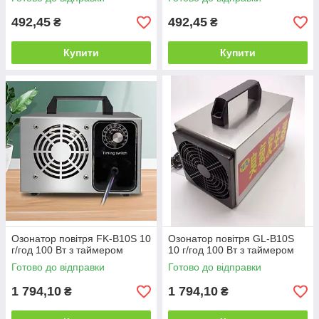
492,45
492,45
₴
₴
Купити
Купити
Озонатор повітря FK-B10S 10
Озонатор повітря GL-B10S
г/год 100 Вт з таймером
10 г/год 100 Вт з таймером
Готово до відправки
Готово до відправки
1 794,10
1 794,10
₴
₴