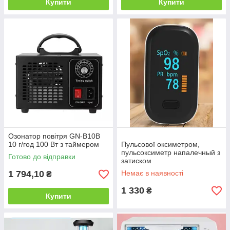
Купити
Купити
Озонатор повітря GN-B10B
10 г/год 100 Вт з таймером
Пульсової оксиметром,
пульсоксиметр напалечный з
Готово до відправки
затиском
1 794,10
Немає в наявності
₴
1 330
₴
Купити