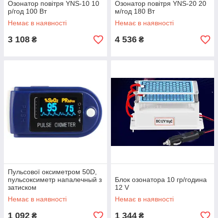
Озонатор повітря YNS-10 10
Озонатор повітря YNS-20 20
р/год 100 Вт
м/год 180 Вт
Немає в наявності
Немає в наявності
3 108
4 536
₴
₴
Пульсової оксиметром 50D,
пульсоксиметр напалечный з
Блок озонатора 10 гр/година
затиском
12 V
Немає в наявності
Немає в наявності
1 092
1 344
₴
₴