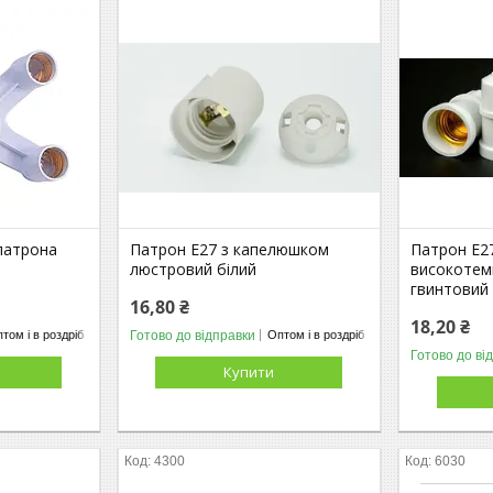
патрона
Патрон Е27 з капелюшком
Патрон Е2
люстровий білий
високотем
гвинтовий 
16,80 ₴
18,20 ₴
Готово до відправки
том і в роздріб
Оптом і в роздріб
Готово до ві
Купити
4300
6030