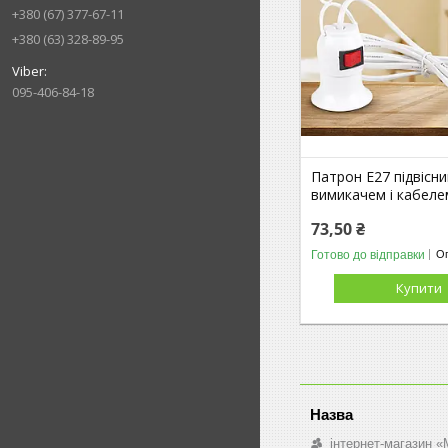
+380 (67) 377-67-11
+380 (63) 328-89-95
095-406-84-18
Патрон E27 підвісни
вимикачем і кабеле
73,50 ₴
Готово до відправки
Оп
Купити
інтернет-магазин «M