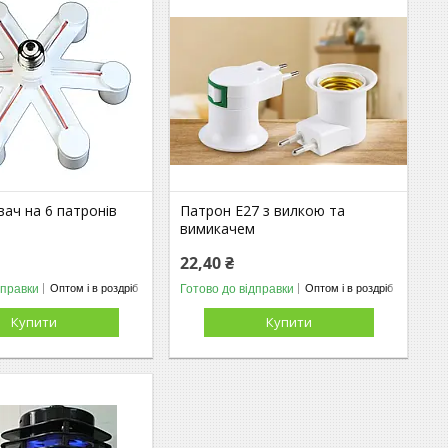
ач на 6 патронів
Патрон E27 з вилкою та
вимикачем
22,40 ₴
дправки
Готово до відправки
Оптом і в роздріб
Оптом і в роздріб
Купити
Купити