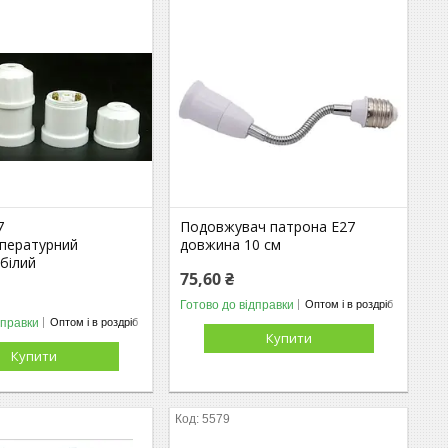
7
Подовжувач патрона Е27
пературний
довжина 10 см
білий
75,60 ₴
Готово до відправки
Оптом і в роздріб
дправки
Оптом і в роздріб
Купити
Купити
5579