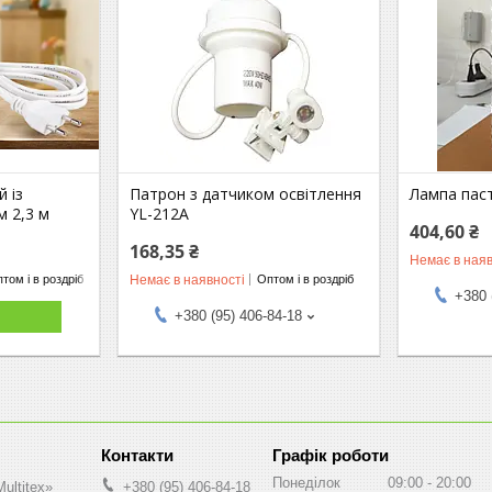
й із
Патрон з датчиком освітлення
Лампа пас
м 2,3 м
YL-212A
404,60 ₴
168,35 ₴
Немає в наяв
Немає в наявності
том і в роздріб
Оптом і в роздріб
+380 
+380 (95) 406-84-18
Графік роботи
Понеділок
09:00
20:00
ultitex»
+380 (95) 406-84-18