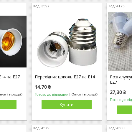
3597
4175
E14 на E27
Перехідник цоколь E27 на E14
Розгалужу
E27
14,70 ₴
27,30 ₴
Готово до відправки
том і в роздріб
Оптом і в роздріб
Готово до ві
Купити
4579
4580