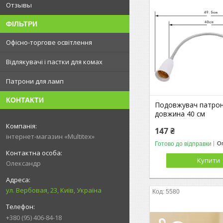
Отзывы
ФІЛЬТРИ
Офісно-торгове освітлення
Відлякувачі і пастки для комах
Патрони для ламп
КОНТАКТИ
Подовжувач патрон
довжина 40 см
147 ₴
інтернет-магазин «Multitex»
Готово до відправки
Оп
Купити
Олександр
ул. Вербовая, 23, Київ, Україна
5580
+380 (95) 406-84-18