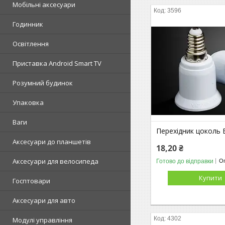
Мобільні аксесуари
3596
Годинник
Освітлення
Приставка Android Smart TV
Розумний будинок
Упаковка
Ваги
Перехідник цоколь 
Аксесуари до планшетів
18,20 ₴
Аксесуари для велосипеда
Готово до відправки
Оп
Купити
Госптовари
Аксесуари для авто
4302
Модулі управління