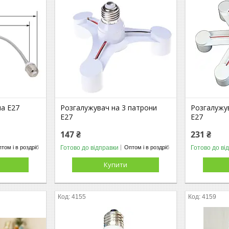
а Е27
Розгалужувач на 3 патрони
Розгалужув
E27
E27
147 ₴
231 ₴
Готово до відправки
Готово до ві
том і в роздріб
Оптом і в роздріб
Купити
4155
4159