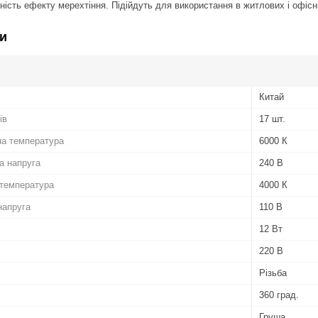
тність ефекту мерехтіння. Підійдуть для використання в житлових і офіс
и
Китай
ів
17 шт.
на температура
6000 К
а напруга
240 В
 температура
4000 К
напруга
110 В
12 Вт
220 В
Різьба
360 град.
Груша