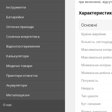
при включенні, відсу
Інструменти
Характеристик
Батарейки
Основні
Оптичні прилади
Країна виробник
Сонячна енергетика
Кількість світлодіод
Відеоспостереження
Максимальна колір
Калькулятори
Максимальна робоч
Мінімальна колірна
Медичні товари
Мінімальна робоча 
Принтери етикеток
Потужність
Акумулятори
Напруга
Металошукачі
Тип цоколя
Кут свічення
О нас
Форма лампочки