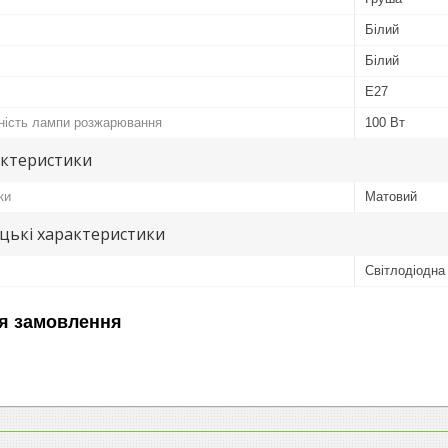
Білий
Білий
E27
ність лампи розжарювання
100 Вт
актеристики
ки
Матовий
цькі характеристики
Світлодіодна
я замовлення