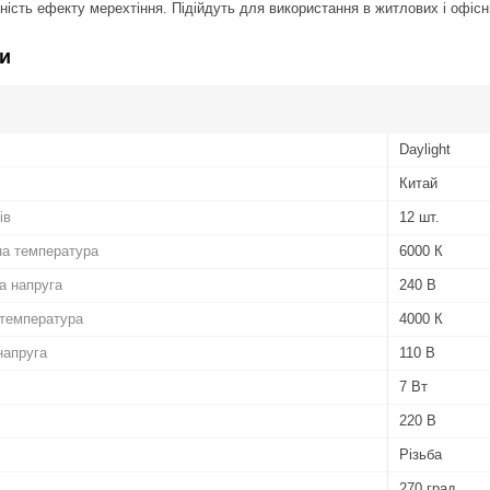
тність ефекту мерехтіння. Підійдуть для використання в житлових і офіс
и
Daylight
Китай
ів
12 шт.
на температура
6000 К
а напруга
240 В
 температура
4000 К
напруга
110 В
7 Вт
220 В
Різьба
270 град.