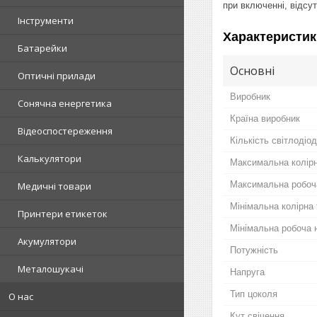
при включенні, відсу
Інструменти
Характеристик
Батарейки
Основні
Оптичні прилади
Виробник
Сонячна енергетика
Країна виробник
Відеоспостереження
Кількість світлодіод
Калькулятори
Максимальна колір
Максимальна робоч
Медичні товари
Мінімальна колірна
Принтери етикеток
Мінімальна робоча 
Акумулятори
Потужність
Металошукачі
Напруга
Тип цоколя
О нас
Кут свічення