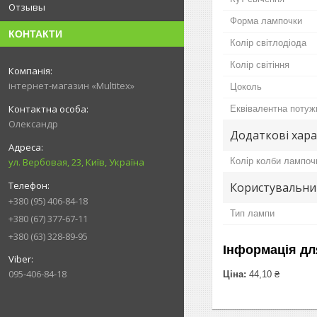
Отзывы
Форма лампочки
КОНТАКТИ
Колір світлодіода
Колір світіння
інтернет-магазин «Multitex»
Цоколь
Еквівалентна потуж
Олександр
Додаткові хар
Колір колби лампоч
ул. Вербовая, 23, Київ, Україна
Користувальни
+380 (95) 406-84-18
Тип лампи
+380 (67) 377-67-11
+380 (63) 328-89-95
Інформація дл
095-406-84-18
Ціна:
44,10 ₴