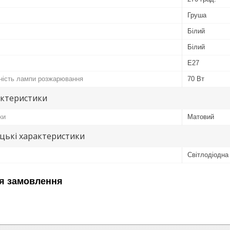
Груша
Білий
Білий
E27
ність лампи розжарювання
70 Вт
актеристики
ки
Матовий
цькі характеристики
Світлодіодна
я замовлення