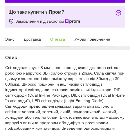
Що таке купити з Пром?
Замовлення під захистом
Опис
Доставка
Оплата
Умови повернення
Опис
Світлодіоди круглі 8 мм – напівпровідникові джерела світла з
робочою напругою 3В і силою струму в 20мА. Сила світла при
цьому в залежності від номіналу варіюється від 30мкд до 30
000мкд. Широко поширені й інші назви світлодіодів:
індикаторні світлодіоди, світловипромінюючі індикатори, DIP
світлодіоди (Dual In-line Package), DIL світлодіоди (Dual In-Line
"в два ряди"), LED світлодіоди (Light Emitting Diode).
Світлодіоди представлені кількома варіантами колірного
світіння: червоний, зелений, синій, помаранчевий, жовтий,
холодний або теплий білий. Виготовляються в пластмасовому
корпусі з оптично прозорим або дифузно-розсіюючим
пофарбованим компаундом. Виведення односпрямовані