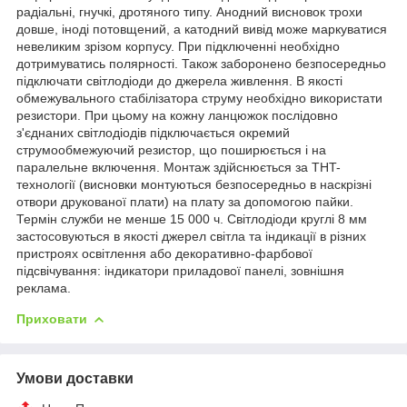
радіальні, гнучкі, дротяного типу. Анодний висновок трохи
довше, іноді потовщений, а катодний вивід може маркуватися
невеликим зрізом корпусу. При підключенні необхідно
дотримуватись полярності. Також заборонено безпосередньо
підключати світлодіоди до джерела живлення. В якості
обмежувального стабілізатора струму необхідно використати
резистори. При цьому на кожну ланцюжок послідовно
з'єднаних світлодіодів підключається окремий
струмообмежуючий резистор, що поширюється і на
паралельне включення. Монтаж здійснюється за THT-
технології (висновки монтуються безпосередньо в наскрізні
отвори друкованої плати) на плату за допомогою пайки.
Термін служби не менше 15 000 ч. Світлодіоди круглі 8 мм
застосовуються в якості джерел світла та індикації в різних
пристроях освітлення або декоративно-фарбової
підсвічування: індикатори приладової панелі, зовнішня
реклама.
Приховати
Умови доставки