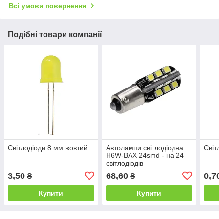
Всі умови повернення
Подібні товари компанії
Світлодіоди 8 мм жовтий
Автолампи світлодіодна
Світ
H6W-BAX 24smd - на 24
світлодіодів
3,50
68,60
0,7
₴
₴
Купити
Купити