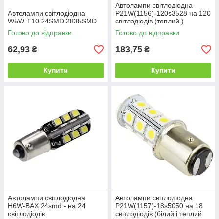
Автолампи світлодіодна
Автолампи світлодіодна
P21W(1156)-120s3528 на 120
W5W-T10 24SMD 2835SMD
світлодіодів (теплий )
Готово до відправки
Готово до відправки
62,93
183,75
₴
₴
Купити
Купити
Автолампи світлодіодна
Автолампи світлодіодна
H6W-BAX 24smd - на 24
P21W(1157)-18s5050 на 18
світлодіодів
світлодіодів (білий і теплий