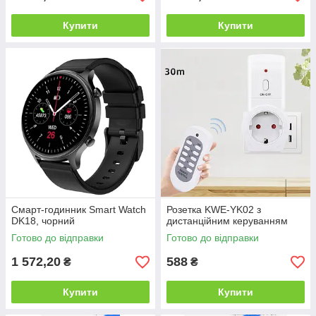
Купити
Купити
Смарт-годинник Smart Watch
Розетка KWE-YK02 з
DK18, чорний
дистанційним керуванням
Готово до відправки
Готово до відправки
1 572,20
588
₴
₴
Купити
Купити