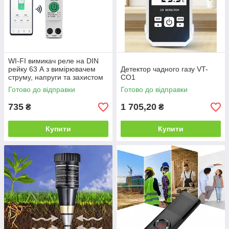
WI-FI вимикач реле на DIN
рейку 63 А з вимірювачем
Детектор чадного газу VT-
струму, напруги та захистом
CO1
від перенапруги
Готово до відправки
Готово до відправки
735
1 705,20
₴
₴
Купити
Купити