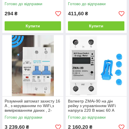
Готово до відправки
Готово до відправки
294
411,60
₴
₴
Купити
Купити
Розумний автомат захисту 16
Ватметр ZMAi-90 на дін
А , з керуванням по WiFi,з
рейку з управлінням WiFi
вимірюванням даних , 2-
напруга 220 В макс 60 А
полюсний
Готово до відправки
Готово до відправки
3 239,60
2 160,20
₴
₴