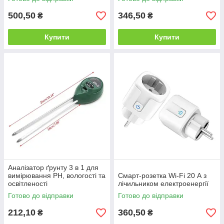
500,50
346,50
₴
₴
Купити
Купити
Аналізатор ґрунту 3 в 1 для
вимірювання PH, вологості та
Смарт-розетка Wi-Fi 20 А з
освітленості
лічильником електроенергії
Готово до відправки
Готово до відправки
212,10
360,50
₴
₴