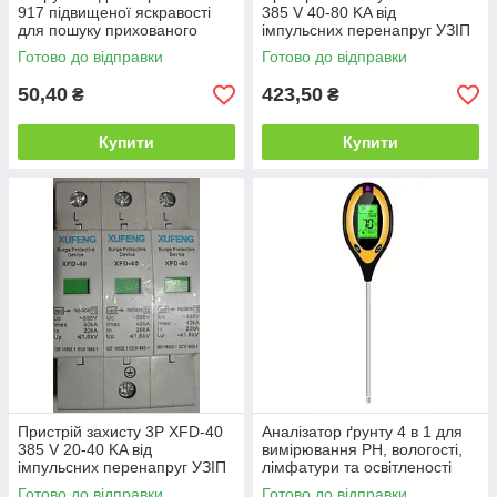
917 підвищеної яскравості
385 V 40-80 KA від
для пошуку прихованого
імпульсних перенапруг УЗІП
проведення (без паковання)
змінного струму
Готово до відправки
Готово до відправки
50,40
423,50
₴
₴
Купити
Купити
Пристрій захисту 3P XFD-40
Аналізатор ґрунту 4 в 1 для
385 V 20-40 KA від
вимірювання PH, вологості,
імпульсних перенапруг УЗІП
лімфатури та освітленості
змінного струму
Готово до відправки
Готово до відправки