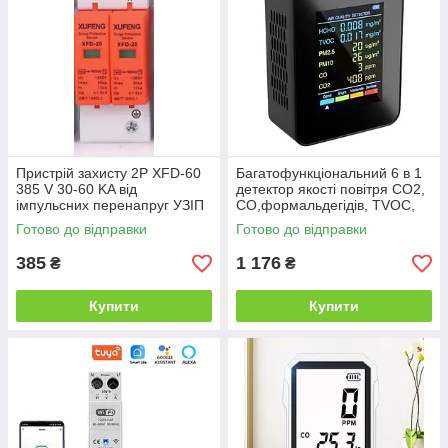
Пристрій захисту 2P XFD-60
Багатофункціональний 6 в 1
385 V 30-60 KA від
детектор якості повітря CO2,
імпульсних перенапруг УЗІП
CO,формальдегідів, TVOC,
змінного струму
PM10, PM2,5
Готово до відправки
Готово до відправки
385
1 176
₴
₴
Купити
Купити