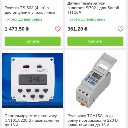
Датчик температури і
Розетка TS-832 (4 шт) з
вологості Si7021 для Sonoff
дистанційним управлінням
TH 10A
Готово до відправки
Готово до відправки
1 473,50
361,20
₴
₴
Купити
Купити
Програмируемое реле часу
Реле часу TCH15A на дін
CN101A 220 В навантаження
рейку програмоване 220 В
до 16 А
навантаження до 16 А