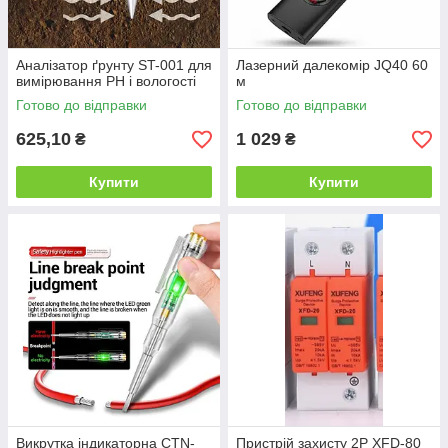
Аналізатор ґрунту ST-001 для
Лазерний далекомір JQ40 60
вимірювання PH і вологості
м
Готово до відправки
Готово до відправки
625,10
1 029
₴
₴
Купити
Купити
Викрутка індикаторна CTN-
Пристрій захисту 2P XFD-80