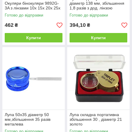
Окуляри бінокуляри 9892G-
діаметр 138 мм, збільшення
3A з лінзами 10x 15x 20x 25x
1,8 разів з дод. лінзою
діаметр 25 мм збільшення 5
Готово до відправки
Готово до відправки
разів
462
394,10
₴
₴
Купити
Купити
Лупа 50x35 діаметр 50
Лупа складна портативна
мм,збільшення 35 разів
збільшення 30 , діаметр 21
металева
золото
Готово до відправки
Готово до відправки