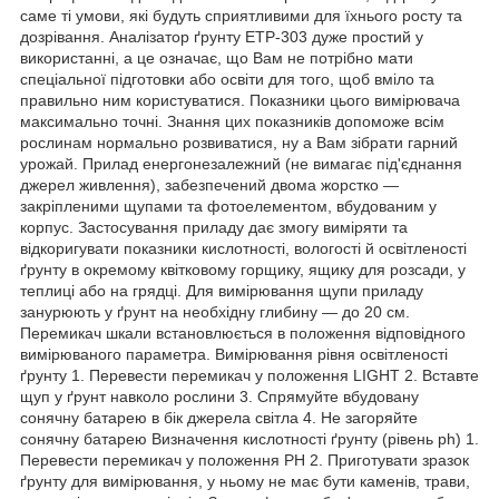
саме ті умови, які будуть сприятливими для їхнього росту та
дозрівання. Аналізатор ґрунту ETP-303 дуже простий у
використанні, а це означає, що Вам не потрібно мати
спеціальної підготовки або освіти для того, щоб вміло та
правильно ним користуватися. Показники цього вимірювача
максимально точні. Знання цих показників допоможе всім
рослинам нормально розвиватися, ну а Вам зібрати гарний
урожай. Прилад енергонезалежний (не вимагає під'єднання
джерел живлення), забезпечений двома жорстко —
закріпленими щупами та фотоелементом, вбудованим у
корпус. Застосування приладу дає змогу виміряти та
відкоригувати показники кислотності, вологості й освітленості
ґрунту в окремому квітковому горщику, ящику для розсади, у
теплиці або на грядці. Для вимірювання щупи приладу
занурюють у ґрунт на необхідну глибину — до 20 см.
Перемикач шкали встановлюється в положення відповідного
вимірюваного параметра. Вимірювання рівня освітленості
ґрунту 1. Перевести перемикач у положення LIGHT 2. Вставте
щуп у ґрунт навколо рослини 3. Спрямуйте вбудовану
сонячну батарею в бік джерела світла 4. Не загоряйте
сонячну батарею Визначення кислотності ґрунту (рівень ph) 1.
Перевести перемикач у положення PH 2. Приготувати зразок
ґрунту для вимірювання, у ньому не має бути каменів, трави,