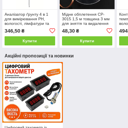
Аналізатор ґрунту 4 в 1
Мідне обплетення CP-
Кон
для вимірювання PH,
3015 1,5 м товщина 3 мм
темп
вологості, лімфатури та
для зняття та видалення
воло
освітленості
припою Solder Wick
346,50
48,30
494
₴
₴
Купити
Купити
Акційні пропозиції та новинки
Цифровий тахометр із