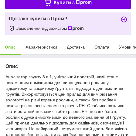
Купити з
Що таке купити з Пром?
Замовлення під захистом
Опис
Характеристики
Доставка
Оплата
Умови п
Опис
Аналізатор ґрунту 3 в 1, унікальний пристрій, який стане
незамінним помічником для вирощування рослин у
відкритому та закритому ґрунті, він підходить для всіх типів
ґрунтів. Використовується цей прилад для вимірювання
вологості на рівні кореня рослини, а також без проблем
покаже рівень освітленості та рівень PH. Особливо важливо
знати останній показник, тобто рівень PH, позаяк багато
рослин є дуже вимогливими до певного значення pH ґрунту.
Цей прилад ідеально підходить для садівників, овочеводів і
квітникарів. Це найкращий інструмент, який дасть Вам якісно
та професійно доглядати за своїми рослинами, підтримувати