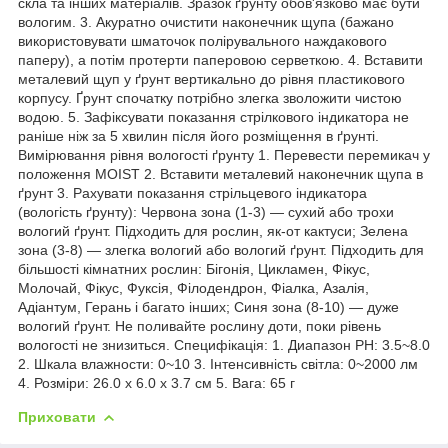
скла та інших матеріалів. Зразок ґрунту обов'язково має бути
вологим. 3. Акуратно очистити наконечник щупа (бажано
використовувати шматочок полірувального наждакового
паперу), а потім протерти паперовою серветкою. 4. Вставити
металевий щуп у ґрунт вертикально до рівня пластикового
корпусу. Ґрунт спочатку потрібно злегка зволожити чистою
водою. 5. Зафіксувати показання стрілкового індикатора не
раніше ніж за 5 хвилин після його розміщення в ґрунті.
Вимірювання рівня вологості ґрунту 1. Перевести перемикач у
положення MOIST 2. Вставити металевий наконечник щупа в
ґрунт 3. Рахувати показання стрільцевого індикатора
(вологість ґрунту): Червона зона (1-3) — сухий або трохи
вологий ґрунт. Підходить для рослин, як-от кактуси; Зелена
зона (3-8) — злегка вологий або вологий ґрунт. Підходить для
більшості кімнатних рослин: Бігонія, Цикламен, Фікус,
Молочай, Фікус, Фуксія, Філодендрон, Фіалка, Азалія,
Адіантум, Герань і багато інших; Синя зона (8-10) — дуже
вологий ґрунт. Не поливайте рослину доти, поки рівень
вологості не знизиться. Специфікація: 1. Диапазон PH: 3.5~8.0
2. Шкала влажности: 0~10 3. Інтенсивність світла: 0~2000 лм
4. Розміри: 26.0 x 6.0 x 3.7 см 5. Вага: 65 г
Приховати