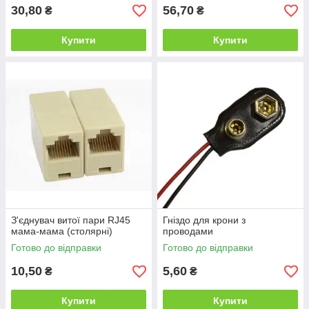
30,80
56,70
₴
₴
Купити
Купити
З'єднувач витої пари RJ45
Гніздо для крони з
мама-мама (столярні)
проводами
Готово до відправки
Готово до відправки
10,50
5,60
₴
₴
Купити
Купити