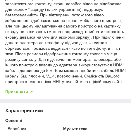
завантаженого контенту, екран девайса відео не відображає
для економії заряду (тільки управління), підтримує
багатозадачність. При відтворенні потокового відео
зображення відображається на екрані мобільного пристрою,
але при цьому налаштування самого пристрою на картинку
виводу не впливають (можна наприклад: прибрати яскравість
екрану девайса на 0\% для економії заряду). При підключенні
даного адаптера до телефону під час дзвінка сигнал
обривається, і розмова ведеться чисто по телефону, в т. ч. і
звук. Після розмови відображення контенту триває з місця
розриву сигналу. Для підключення монітора, телевізора або
іншого пристрою виводу до адаптера використовується HDMI
кабель довжиною до 5 м. Вам може знадобитися кабель HDMI
кабель, 5м, плоский, V1.4, позолочений. Сумісність Вашого
пристрою з технологією MHL уточнюйте на офіційному сайті.
Приховати
Характеристики
Основні
Виробник
Мультитекс