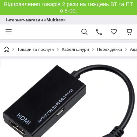
Відправлення товарів 2 рази на тиждень ВТ та ПТ
о 8-00.
інтернет-магазин «Multitex»
Товари та послуги
Кабелі шнури
Перехідники
Ада