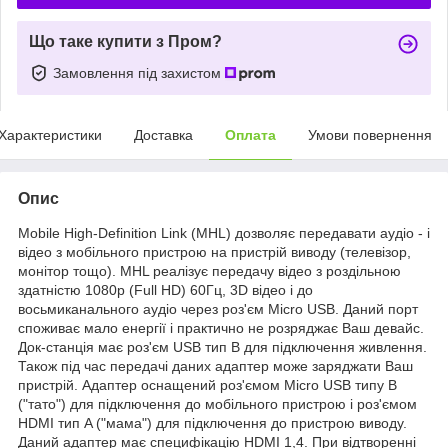
Що таке купити з Пром?
Замовлення під захистом
Характеристики
Доставка
Оплата
Умови повернення
Опис
Mobile High-Definition Link (MHL) дозволяє передавати аудіо - і
відео з мобільного пристрою на пристрій виводу (телевізор,
монітор тощо). MHL реалізує передачу відео з роздільною
здатністю 1080p (Full HD) 60Гц, 3D відео і до
восьмиканального аудіо через роз'єм Micro USB. Даний порт
споживає мало енергії і практично не розряджає Ваш девайс.
Док-станція має роз'єм USB тип B для підключення живлення.
Також під час передачі даних адаптер може заряджати Ваш
пристрій. Адаптер оснащений роз'ємом Micro USB типу B
("тато") для підключення до мобільного пристрою і роз'ємом
HDMI тип A ("мама") для підключення до пристрою виводу.
Даний адаптер має специфікацію HDMI 1,4. При відтворенні