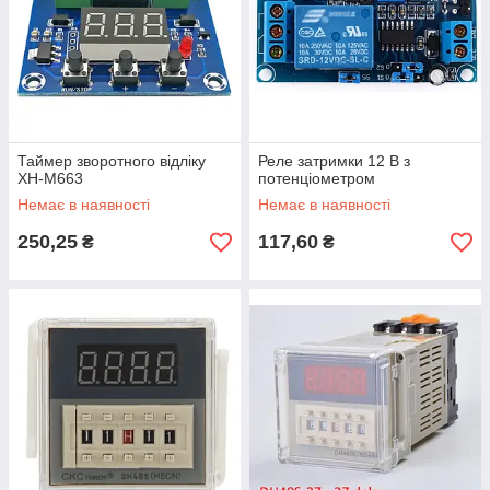
Таймер зворотного відліку
Реле затримки 12 В з
XH-M663
потенціометром
Немає в наявності
Немає в наявності
250,25
117,60
₴
₴