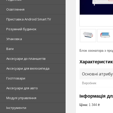
Освітлення
Приставка Android Smart TV
Розумний будинок
Упаковка
Ваги
Блок озонатора з про
Аксесуари до планшетів
Характеристик
Аксесуари для велосипеда
Основні атриб
Госптовари
Виробник
Аксесуари для авто
Інформація дл
Модулі управління
Ціна:
1 344 ₴
Інструменти