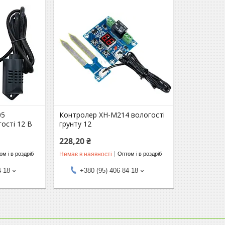
05
Контролер XH-M214 вологості
ості 12 В
грунту 12
228,20 ₴
Немає в наявності
м і в роздріб
Оптом і в роздріб
4-18
+380 (95) 406-84-18