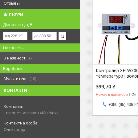
Отзывы
ФІЛЬТРИ
Діапазон цін, ₴
Наявність
В наявності
7
Виробник
Контролер XH-W30
температури і волог
Мультитекс
10
399,70 ₴
КОНТАКТИ
Немає в наявності
Опто
+380 (95) 406-8
інтернет-магазин «Multitex»
Олександр