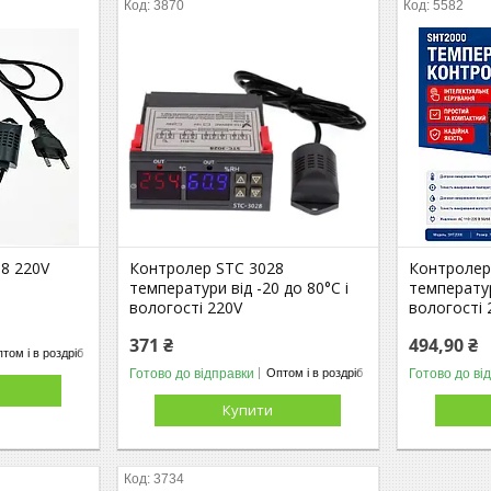
3870
5582
8 220V
Контролер STC 3028
Контролер
температури від -20 до 80°C і
температур
вологості 220V
вологості 
371 ₴
494,90 ₴
том і в роздріб
Готово до відправки
Готово до ві
Оптом і в роздріб
Купити
3734