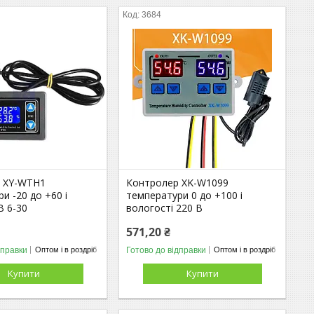
3684
 XY-WTH1
Контролер XK-W1099
и -20 до +60 і
температури 0 до +100 і
В 6-30
вологості 220 В
571,20 ₴
дправки
Готово до відправки
Оптом і в роздріб
Оптом і в роздріб
Купити
Купити