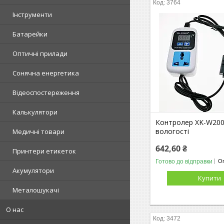
3764
Інструменти
Батарейки
Оптичні прилади
Сонячна енергетика
Відеоспостереження
Калькулятори
Контролер XK-W200
вологості
Медичні товари
642,60 ₴
Принтери етикеток
Готово до відправки
Оп
Акумулятори
Купити
Металошукачі
О нас
3472