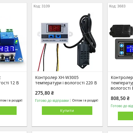
3109
3683
2
Контролер XH-W3005
Контролер
ості 12 В
температури і вологості 220 В
температур
вологості 
275,80 ₴
808,50 ₴
Готово до відправки
том і в роздріб
Оптом і в роздріб
Готово до ві
Купити