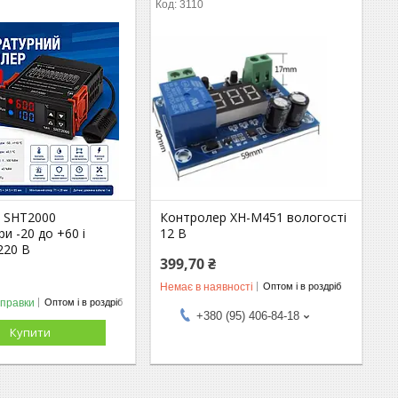
3110
 SHT2000
Контролер XH-M451 вологості
и -20 до +60 і
12 В
220 В
399,70 ₴
Немає в наявності
Оптом і в роздріб
дправки
Оптом і в роздріб
+380 (95) 406-84-18
Купити