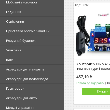
Мобільні аксесуари
3092
Годинник
Освітлення
Приставка Android Smart TV
Розумний будинок
Упаковка
Ваги
Контролер XH-M45
температури і волог
Аксесуари до планшетів
457,10 ₴
Аксесуари для велосипеда
Готово до відправки
Оп
Госптовари
Купити
Аксесуари для авто
Модулі управління