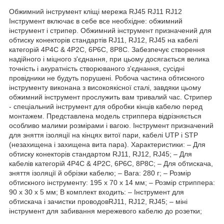
Обжимний інструмент кліщі мережа RJ45 RJ11 RJ12
Інструмент включає в себе все необхідне: обжимний
інструмент і стрипер. Обжимний інструмент призначений для
обтиску конекторів стандартів RJ11, RJ12, RJ45 на кабелі
категорій 4P4C & 4P2C, 6P6C, 8P8C. Забезпечує створення
надійного і міцного з'єднання, при цьому досягається велика
точність і акуратність створюваного з'єднання, сусідні
провідники не будуть порушені. Робоча частина обтискного
інструменту виконана з високоякісної сталі, завдяки цьому
обжимний інструмент прослужить вам тривалий час. Стрипер
- спеціальний інструмент для обробки кінців кабелю перед
монтажем. Представлена модель стриппера відрізняється
особливо малими розмірами і вагою. Інструмент призначений
для зняття ізоляції на кінцях витої пари, кабелі UTP і STP
(незахищена і захищена вита пара). Характеристики: – Для
обтиску конекторів стандартом RJ11, RJ12, RJ45; – Для
кабелів категорій 4P4C & 4P2C, 6P6C, 8P8C; – Для обтискача,
зняття ізоляції й обрізки кабелю; – Вага: 280 г; – Розмір
обтискного інструменту: 195 x 70 x 14 мм; – Розмір стриппера:
90 x 30 x 5 мм; В комплект входить: – Інструмент для
обтискача і зачистки проводовRJ11, RJ12, RJ45; – міні
інструмент для забивання мережевого кабелю до розетки;