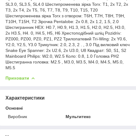
SL3.0, SL3.5, SL4.0 Шестипроменева зірка
Torx: T1, 2x T2, 2x
T3, 2x T4, 2x T5, T6, T7, T8, T9, T10, T15, T20
Шестипроменева зірка Torx з отвором: T6H, T7H, T8H, T9H,
T10H, T15H, T2
Зірочка Pentalobe: 2x 0.8, 2x 1.2, 1.5, 2.0
Шестигранник HEX: H0.7, H0.9, H1.3, H1.5, H2.0, H2.5, H3.0,
2x H3.5, H4.
0, H4.5, H5, H6 Хрестоподібний шліц Pozidriv:
PZ000, PZ00, PZ0, PZ1, PZ2 Трилопатевий Tri-Wing: 2x Y0.6,
Y2.0, Y2.5, Y3.0 Трикутник: 2.0, 2.3, 2 .
, 3.0 Під вилковий ключ
Snake Eye Spanner: 2x U2.6, 2x U3.0, U8 Квадрат: S0, S1, S2
Mainboard Philips: W2.0, W2.5 Коло: 0.8, 1.0 Головка PH2
Шестигранна головка: M2.5
, M3.0, M3.5, M4.0, M4.5, M5.0,
M5.5
Приховати
Характеристики
Основні
Виробник
Мультитекс