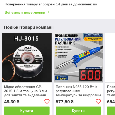
Повернення товару впродовж 14 днів за домовленістю
Всі умови повернення
Подібні товари компанії
Мідне обплетення CP-
Паяльник N985 120 Вт із
Паял
3015 1,5 м товщина 3 мм
регулюванням
рег
для зняття та видалення
температури та цифровим
темп
припою Solder Wick
дисплеєм
дис
48,30
577,50
654
₴
₴
Купити
Купити