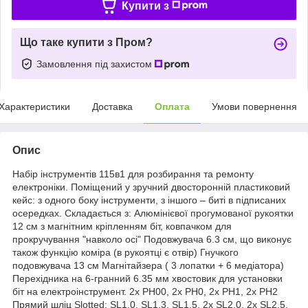
Купити з
Що таке купити з Пром?
Замовлення під захистом
Характеристики
Доставка
Оплата
Умови повернення
Опис
Набір інструментів 115в1 для розбирання та ремонту
електроніки.
Поміщений у зручний двосторонній пластиковий
кейс: з одного боку інструменти, з іншого – биті в підписаних
осередках.
Складається з: Алюмінієвої прогумованої рукоятки
12 см з магнітним кріпленням біт, ковпачком для
прокручування "навколо осі" Подовжувача 6.3 см, що виконує
також функцію коміра (в рукоятці є отвір) Гнучкого
подовжувача 13 см Магнітайзера (
3 лопатки + 6 медіатора)
Перехідника на 6-гранний 6.35 мм хвостовик для установки
біт на електроінструмент.
2x PH00, 2x PH0, 2x PH1, 2x PH2
Прямий шліц Slotted: SL1.0, SL1.3, SL1.5, 2x SL2.0, 2x SL2.5,