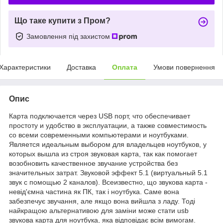
Що таке купити з Пром?
Замовлення під захистом
Характеристики
Доставка
Оплата
Умови повернення
Опис
Карта подключается через USB порт, что обеспечивает
простоту и удобство в эксплуатации, а также совместимость
со всеми современными компьютерами и ноутбуками.
Является идеальным выбором для владельцев ноутбуков, у
которых вышла из строя звуковая карта, так как помогает
возобновить качественное звучание устройства без
значительных затрат. Звуковой эффект 5.1 (виртуальный 5.1
звук с помощью 2 каналов). Всеизвестно, що звукова карта -
невід'ємна частина як ПК, так і ноутбука. Саме вона
забезпечує звучання, але якщо вона вийшла з ладу. Тоді
найкращою альтернативою для заміни може стати usb
звукова карта для ноутбука, яка відповідає всім вимогам.