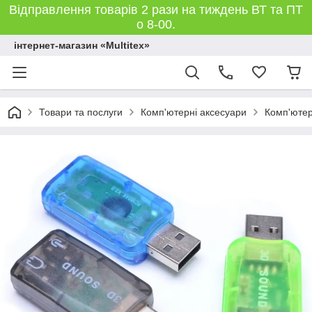
Відправлення товарів 2 рази на тиждень ВТ та ПТ
о 8-00.
інтернет-магазин «Multitex»
Товари та послуги
Комп'ютерні аксесуари
Комп'ютер