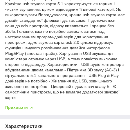
Крихітна usb звукова карта 5.1 характеризується гарним і
чистим звучанням, цілком відповідним її цінової категорії. Як
використовувати Як згадувалося, краща usb звукова карта має
дизайн стандартної флешки і діє так само. Підключається
вона до всіх пристроїв, відразу виявляється і працює без
збоїв. Головне, вже не потрібно замислюватися над
настроюванням програм-драйверів для користування
пристроєм, адже звукова карта usb 2.0 цілком підтримує
функцію швидкого розпізнавання девайса интерфесом
Plug&Play («постав і грай»). Харчування USB звукова для
комп'ютера отримує через USB, а тому повністю виключає
сторонню підзарядку. Характеристики - USB аудіо контролер з
вбудованими двома каналами - Підтримка 3D звуку (AC-3) і
віртуального 5.1-канального програвання - USB Plug & Play,
драйверів не потрібно - Живлення від USB, зовнішнього
живлення не потрібно - Цифровий підсилювач класу Б - Є
самостійним пристроєм, що не вимагає додаткової звукової
карти
Приховати
Характеристики