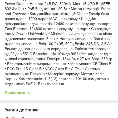
Power Output: На порт 24В DC, 320мА. Max. 15.4/30 Вт (IEEE
802.3 af/at) • PoE Бюджет: до 120 Вт • Метод комутації: Store-
and-Forward • Комутаційна здатність: 1,8 Gbps • Розмір бази
даних адрес: 1000 адрес MAC на систему • Швидкість
фільтрації/передачі пакетів: 12480 пакетів в секунду. на порт;
Fast Ethernet: 124800 пакетів в секунду. на порт • Світлодіоди
стану: Power Link/Activity • Мінімальний час відновлення після
відключення живлення: 5 сек. • Напруга живлення: Зовнішній
джерело живлення Вхід:100-240В, 50Гц Вихід: 24В DC, 2,5 A •
Вимоги до навколишнього середовища: Робоча температура:
від 0° до +55° C Вологість: від 10% до 90% (без конденсату) •
Фізичні характеристики: Розміри: 184x 94 x 27 мм Вага: 850 гр
• Електромагнітне випромінювання: • Маркування CE Class B
• FCC Prat 15 Class B • VCCI Class B • C-Tick • Система
охолодження: Пасивна • Матеріал корпусу: Метал • Колір:
Чорний Комплектація: 1. 8(+2) портовий 10/100 комутатор з
підтримкою PoE 2. Блок живлення
Приховати
Умови доставки