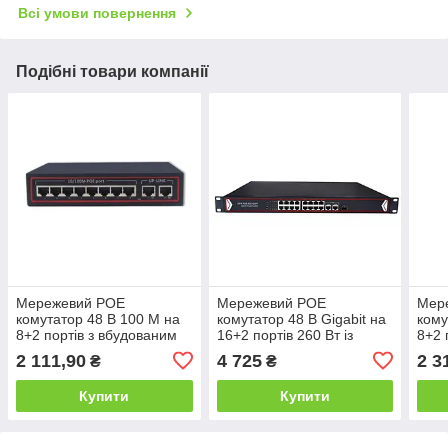
Всі умови повернення
Подібні товари компанії
Мережевий POE
Мережевий POE
Мер
комутатор 48 В 100 M на
комутатор 48 В Gigabit на
кому
8+2 портів з вбудованим
16+2 портів 260 Вт із
8+2 
блоком живлення
вбудованим блоком
блок
2 111,90
4 725
2 3
₴
₴
живлення
Купити
Купити