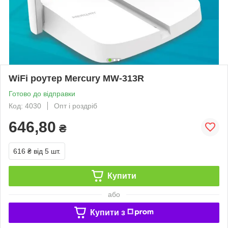
WiFi роутер Mercury MW-313R
Готово до відправки
Код: 4030
Опт і роздріб
646,80
₴
616 ₴
від 5 шт.
Купити
або
Купити з