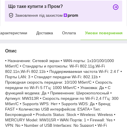
Що таке купити з Пром?
Замовлення під захистом
арактеристики
Доставка
Оплата
Умови повернення
Опис
• Назначение: Сетевой экран • WAN-порты: 1x10/100/1000
Мбит/С • Стандарты и протоколы: Wi-Fi 802.11g,Wi-Fi
802.11n,Wi-Fi 802.11b • Поддерживаемая частота Wi-Fi: 2.4 Г •
Порты LAN: 3 • Стандарт передачи Wi-Fi: 802.11b •
Проводная скорость передачи: 10/100 Мбит/С • Скорость
передачи по Wi-Fi 5 ГГц: 1000 Мбит/С • Упаковка: Да • С
функцией модема: Да • Применение: Широкополосный •
Артикул: MW313R • Скорость передачи по Wi-Fi 2,4 ГГц: 300
Мбит/С • Supports WPS: Нет • Supports WDS: Да • Бренд:
FAST • Количество USB интерфейсов: ESATA • Тип:
Беспроводной • Products Status: Stock • Wireless: Wireless •
MERCURY Model: MW315R • WAN Портів: 1 • Firewall: Yes •
VPN: No • Number of USB Interfaces: No Support • Wi-Fi