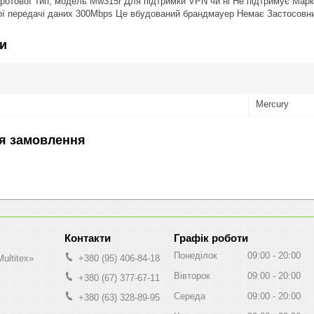
ротової Тип, модель Mw315r Для підтримки VPN чи ні Не підтримує Мар
ої передачі даних 300Mbps Це вбудований брандмауер Немає Застосовний
и
Mercury
я замовлення
Графік роботи
Понеділок
09:00
20:00
ultitex»
+380 (95) 406-84-18
Вівторок
09:00
20:00
+380 (67) 377-67-11
Середа
09:00
20:00
+380 (63) 328-89-95