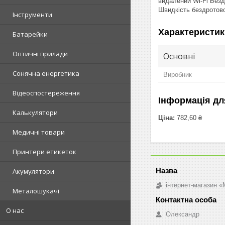
видалений Wi-Fi Безд
Швидкість бездротов
Інструменти
Характеристик
Батарейки
Оптичні прилади
Основні
Сонячна енергетика
Виробник
Відеоспостереження
Інформація дл
Калькулятори
Ціна:
782,60 ₴
Медичні товари
Принтери етикеток
Акумулятори
інтернет-магазин «M
Металошукачі
О нас
Олександр