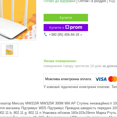
Готово до відправки
Оптом і в роздріб
Код:
Купити
Купити з
+380 (95) 406-84-18
повернення товару протягом 14 днів
за домо
У компанії підключені електронні платежі. Те
изатор Mercury MW315R MW325R 300M Wifi AP Ступінь інноваційності 10
тія магазину Підтримує WDS Підтримує Провідна швидкість передачі 10/
02.11 b; 802.11 g; 802.11 n Упаковка об'ємом 160x103x29mm Марка Ртуть