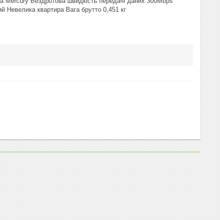
ка Mercury Бездротова швидкість передачі даних 300Mbps
 Невелика квартира Вага брутто 0,451 кг