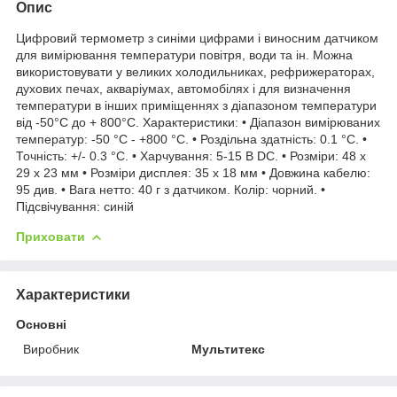
Опис
Цифровий термометр з синіми цифрами і виносним датчиком
для вимірювання температури повітря, води та ін. Можна
використовувати у великих холодильниках, рефрижераторах,
духових печах, акваріумах, автомобілях і для визначення
температури в інших приміщеннях з діапазоном температури
від -50°C до + 800°C. Характеристики: • Діапазон вимірюваних
температур: -50 °C - +800 °C. • Роздільна здатність: 0.1 °C. •
Точність: +/- 0.3 °C. • Харчування: 5-15 В DC. • Розміри: 48 х
29 х 23 мм • Розміри дисплея: 35 х 18 мм • Довжина кабелю:
95 див. • Вага нетто: 40 г з датчиком. Колір: чорний. •
Підсвічування: синій
Приховати
Характеристики
Основні
Виробник
Мультитекс