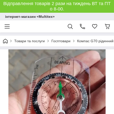
Відправлення товарів 2 рази на тиждень ВТ та ПТ
о 8-00.
інтернет-магазин «Multitex»
Товари та послуги
Госптовари
Компас G70 рідинний