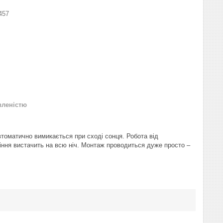
457
вленістю
втоматично вимикається при сході сонця. Робота від
тіння вистачить на всю ніч. Монтаж проводиться дуже просто –