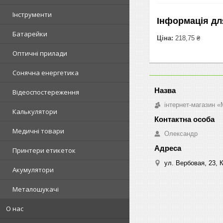
Інструменти
Інформація дл
Батарейки
Ціна:
218,75 ₴
Оптичні прилади
Сонячна енергетика
Відеоспостереження
інтернет-магазин «M
Калькулятори
Медичні товари
Олександр
Принтери етикеток
ул. Вербовая, 23, К
Акумулятори
Металошукачі
О нас