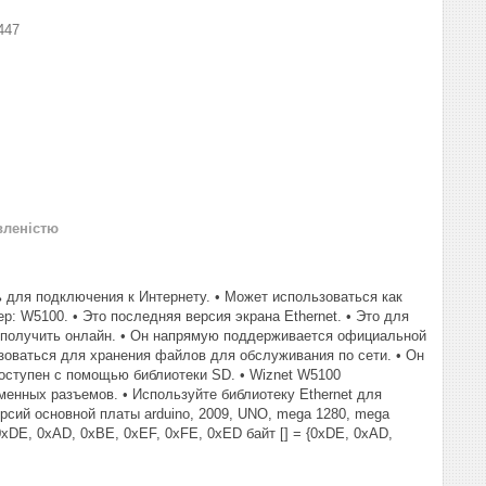
447
вленістю
 для подключения к Интернету. • Может использоваться как
р: W5100. • Это последняя версия экрана Ethernet. • Это для
об получить онлайн. • Он напрямую поддерживается официальной
ьзоваться для хранения файлов для обслуживания по сети. • Он
 доступен с помощью библиотеки SD. • Wiznet W5100
менных разъемов. • Используйте библиотеку Ethernet для
рсий основной платы arduino, 2009, UNO, mega 1280, mega
0xDE, 0xAD, 0xBE, 0xEF, 0xFE, 0xED байт [] = {0xDE, 0xAD,