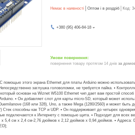
Немає в наявності
Оптом і в роздріб
Код:
3
+380 (95) 406-84-18
повернення товару протягом 14 днів
за домо
С помощью этого экрана Ethernet для платы Arduino можно использовать
 Непосредственно заглушка головоломки, не требуется пайка. • Контролле
, который основан на Wiznet W5100 Ethernet чип дает вам простой спос
 Arduino. • Он добавляет слот для карты micro-SD, который может испол
Duemilanove (168 или 328), Uno, а также Mega (1280/2560) и может быть
P) Стек способны как TCP и UDP. • Он поддерживает до четырех одновре
рые подключаются к Интернету с помощью щита. • Подходит для всех ве
м x 5,4 см x 2,4 см-2,76 дюймов x 2,12 дюймов x 0,94 дюймов. • Адреса: 
ED};