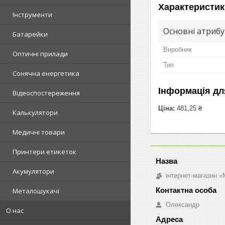
Характеристик
Інструменти
Основні атриб
Батарейки
Виробник
Оптичні прилади
Тип
Сонячна енергетика
Інформація дл
Відеоспостереження
Ціна:
481,25 ₴
Калькулятори
Медичні товари
Принтери етикеток
Акумулятори
інтернет-магазин «M
Металошукачі
Олександр
О нас