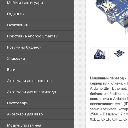
Мобільні аксесуари
Годинник
Освітлення
Приставка Android Smart TV
Розумний будинок
Упаковка
Ваги
Машинный перевод • 
Аксесуари до планшетів
сервер или клиент. •
Arduino Щит Ethernet
Аксесуари для велосипеда
библиотекой Ethernet
совместим с Arduino 
Госптовари
обеспечивает сеть (I
записи эскизов, кото
Аксесуари для авто
2560. • Размеры: 7 с
0xBE, 0xEF, 0xFE, 0x
Модулі управління