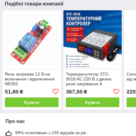
Подібні товари компанії
Реле затримки 12 В на
Терморегулятор STC-
Сигн
включення і відключення
3018 AC 220 В з двома
від 
NE555
реле нагрівання й
охолодження, датчик NTC
51,80
367,50
220
₴
₴
1 м, 10 А діапазон від -50
до 120 °C 220V
Купити
Купити
Про нас
99% позитивних з 155 відгуків за рік