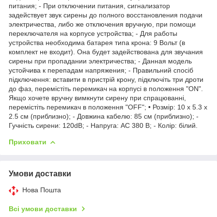
питания; - При отключении питания, сигнализатор
задействует звук сирены до полного восстановления подачи
электричества, либо же отключения вручную, при помощи
переключателя на корпусе устройства; - Для работы
устройства необходима батарея типа крона: 9 Вольт (в
комплект не входит). Она будет задействована для звучания
сирены при пропадании электричества; - Данная модель
устойчива к перепадам напряжения; - Правильний спосіб
підключення: вставити в пристрій крону, підключіть три дроти
до фаз, перемістіть перемикач на корпусі в положення "ON".
Якщо хочете вручну вимкнути сирену при спрацюванні,
перемістіть перемикач в положення "OFF"; • Розмір: 10 x 5.3 x
2.5 см (приблизно); - Довжина кабелю: 85 см (приблизно); -
Гучність сирени: 120dB; - Напруга: AC 380 В; - Колір: білий.
Приховати
Умови доставки
Нова Пошта
Всі умови доставки