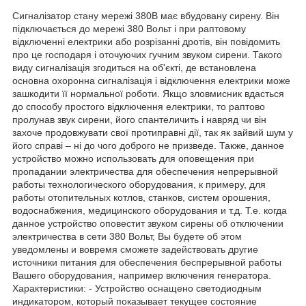
Сигналізатор стану мережі 380В має вбудовану сирену. Він
підключається до мережі 380 Вольт і при раптовому
відключенні електрики або розрізанні дротів, він повідомить
про це господаря і оточуючих гучним звуком сирени. Такого
виду сигналізація згодиться на об'єкті, де встановлена
основна охоронна сигналізація і відключення електрики може
зашкодити її нормальної роботи. Якщо зловмисник вдасться
до способу простого відключення електрики, то раптово
пролунав звук сирени, його спантеличить і навряд чи він
захоче продовжувати свої протиправні дії, так як зайвий шум у
його справі – ні до чого доброго не призведе. Также, данное
устройство можно использовать для оповещения при
пропадании электричества для обеспечения непрерывной
работы технологического оборудования, к примеру, для
работы отопительных котлов, станков, систем орошения,
водоснабжения, медицинского оборудования и т.д. Т.е. когда
данное устройство оповестит звуком сирены об отключении
электричества в сети 380 Вольт, Вы будете об этом
уведомлены и вовремя сможете задействовать другие
источники питания для обеспечения беспрерывной работы
Вашего оборудования, например включения генератора.
Характеристики: - Устройство оснащено светодиодным
индикатором, который показывает текущее состояние