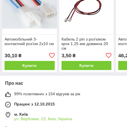
Автомобільний 3-
Кабель 2 pin з роз'ємом
Авто
контактний роз'єм 2х10 см
крок 1.25 мм довжина 20
конт
см
30,10
3,50
46,
₴
₴
Купити
Купити
Про нас
99% позитивних з 154 відгуків за рік
Працює з 12.10.2015
м. Київ
ул. Вербовая, 23, Київ, Україна