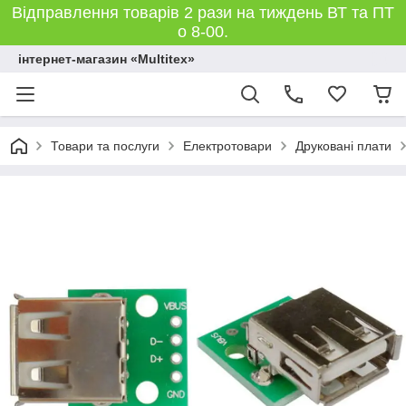
Відправлення товарів 2 рази на тиждень ВТ та ПТ
о 8-00.
інтернет-магазин «Multitex»
Товари та послуги
Електротовари
Друковані плати