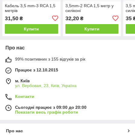
Кабель 3,5 mm-3 RCA 1,5
3,5mm-2 RCA 1,5 метр у
3,5 
метрів
силіконі
силі
31,50
32,20
35
₴
₴
Купити
Купити
Про нас
99% позитивних з 155 відгуків за рік
Працює з 12.10.2015
м. Київ
ул. Вербовая, 23, Київ, Україна
Контакти
Сьогодні працює з 09:00 до 20:00
Показати весь графік роботи
Про нас