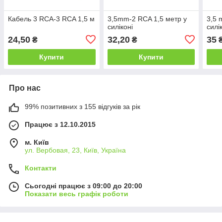
Кабель 3 RCA-3 RCA 1,5 м
3,5mm-2 RCA 1,5 метр у
3,5 
силіконі
силі
24,50
32,20
35
₴
₴
Купити
Купити
Про нас
99% позитивних з 155 відгуків за рік
Працює з 12.10.2015
м. Київ
ул. Вербовая, 23, Київ, Україна
Контакти
Сьогодні працює з 09:00 до 20:00
Показати весь графік роботи