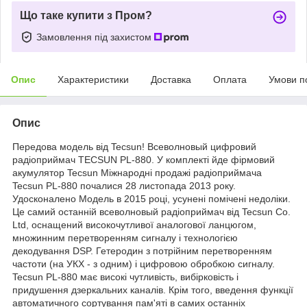
Що таке купити з Пром?
Замовлення під захистом
Опис
Характеристики
Доставка
Оплата
Умови п
Опис
Передова модель від Tecsun! Всеволновый цифровий
радіоприймач TECSUN PL-880. У комплекті йде фірмовий
акумулятор Tecsun Міжнародні продажі радіоприймача
Tecsun PL-880 почалися 28 листопада 2013 року.
Удосконалено Модель в 2015 році, усунені помічені недоліки.
Це самий останній всеволновый радіоприймач від Tecsun Co.
Ltd, оснащений високочутливої аналогової ланцюгом,
множинним перетворенням сигналу і технологією
декодування DSP. Гетеродин з потрійним перетворенням
частоти (на УКХ - з одним) і цифровою обробкою сигналу.
Tecsun PL-880 має високі чутливість, вибірковість і
придушення дзеркальних каналів. Крім того, введення функції
автоматичного сортування пам'яті в самих останніх