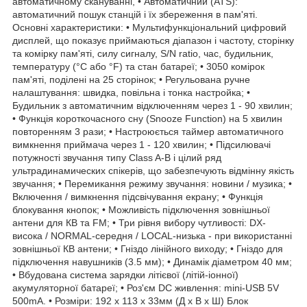
автоматичному скануванні, • Автоматичний (ATS):
автоматичний пошук станцій і їх збереження в пам'яті.
Основні характеристики: • Мультифункціональний цифровий
дисплей, що показує приймаються діапазон і частоту, сторінку
та комірку пам'яті, силу сигналу, S/N ratio, час, будильник,
температуру (°C або °F) та стан батареї; • 3050 комірок
пам'яті, поділені на 25 сторінок; • Регульована ручне
налаштування: швидка, повільна і тонка настройка; •
Будильник з автоматичним відключенням через 1 - 90 хвилин;
• Функція короткочасного сну (Snooze Function) на 5 хвилин
повторенням 3 рази; • Настроюється таймер автоматичного
вимкнення приймача через 1 - 120 хвилин; • Підсилювачі
потужності звучання типу Class A-B і цілий ряд
ультрадинамических спікерів, що забезпечують відмінну якість
звучання; • Перемикання режиму звучання: новини / музика; •
Включення / вимкнення підсвічування екрану; • Функція
блокування кнопок; • Можливість підключення зовнішньої
антени для КВ та FM; • Три рівня вибору чутливості: DX-
висока / NORMAL-середня / LOCAL-низька - при використанні
зовнішньої КВ антени; • Гніздо лінійного виходу; • Гніздо для
підключення навушників (3.5 мм); • Динамік діаметром 40 мм;
• Вбудована система зарядки літієвої (літій-іонної)
акумуляторної батареї; • Роз'єм DC живлення: mini-USB 5V
500mA. • Розміри: 192 x 113 x 33мм (Д x В x Ш) Блок