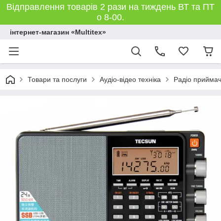
Відправлення товарів 2 рази на тиждень ВТ та ПТ
о 8-00.
інтернет-магазин «Multitex»
Товари та послуги
Аудіо-відео техніка
Радіо прийма