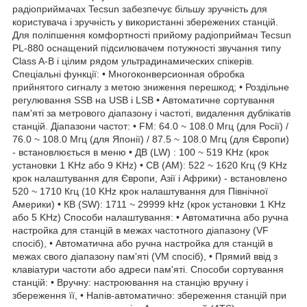
радіоприймачах Tecsun забезпечує більшу зручність для
користувача і зручність у використанні збережених станцій.
Для поліпшення комфортності прийому радіоприймач Tecsun
PL-880 оснащений підсилювачем потужності звучання типу
Class A-B і цілим рядом ультрадинамических спікерів.
Спеціальні функції: • Многоконверсионная обробка
прийнятого сигналу з метою зниження перешкод; • Роздільне
регулювання SSB на USB і LSB • Автоматичне сортування
пам'яті за метрового діапазону і частоті, видалення дублікатів
станцій. Діапазони частот: • FM: 64.0 ~ 108.0 Мгц (для Росії) /
76.0 ~ 108.0 Мгц (для Японії) / 87.5 ~ 108.0 Мгц (для Європи)
- встановлюється в меню • ДВ (LW) : 100 ~ 519 KHz (крок
установки 1 KHz або 9 KHz) • СВ (AM): 522 ~ 1620 Кгц (9 KHz
крок налаштування для Європи, Азії і Африки) - встановлено
520 ~ 1710 Кгц (10 KHz крок налаштування для Північної
Америки) • КВ (SW): 1711 ~ 29999 kHz (крок установки 1 KHz
або 5 KHz) Способи налаштування: • Автоматична або ручна
настройка для станцій в межах частотного діапазону (VF
спосіб), • Автоматична або ручна настройка для станцій в
межах свого діапазону пам'яті (VM спосіб), • Прямий ввід з
клавіатури частоти або адреси пам'яті. Способи сортування
станцій: • Вручну: настроювання на станцію вручну і
збереження її, • Напів-автоматично: збереження станцій при