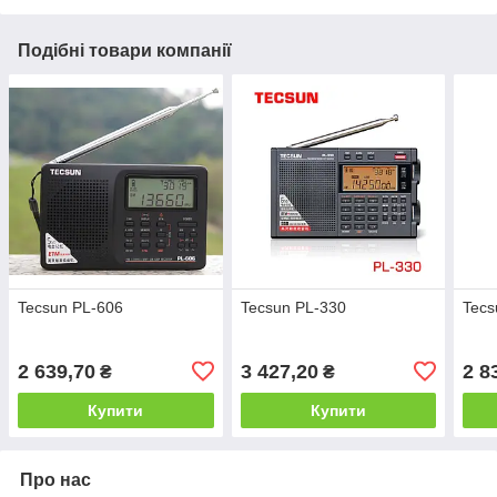
Подібні товари компанії
Tecsun PL-606
Tecsun PL-330
Tecs
2 639,70
3 427,20
2 8
₴
₴
Купити
Купити
Про нас