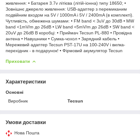
живлення: • Батарея 3.7v літієва (літій-іонна) типу 18650; •
Зовнішнє джерело живлення: USB-адаптер з перемиканим
подвійним входом на 5V / 1000mA і 5V / 2400mA (в комплекті).
Чутливість, обмежена шумами: • FM band < 3uV до 30dB • MW
band <1mV/m до 26dB • LW band <5mV/m до 26dB • SW band <
20uV до 26dB В коробці: • Приймач Tecsun PL-880 • Провідна
антена • Навушники • Сумка-чохол • Зарядний кабель •
Мережевий адаптер Tecsun PST-17U на 100-240V і вилка-
перехідник - в подарунок! • Фірмовий акумулятор Tecsun
Приховати
Характеристики
Основні
Виробник
Tecsun
Умови доставки
Нова Пошта