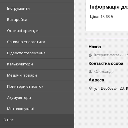
Інформація дл
Інструменти
Ціна:
15,68 ₴
Батарейки
Оптичні прилади
Сонячна енергетика
Відеоспостереження
інтернет-магазин «M
Калькулятори
Олександр
Медичні товари
Принтери етикеток
ул. Вербовая, 23, К
Акумулятори
Металошукачі
О нас