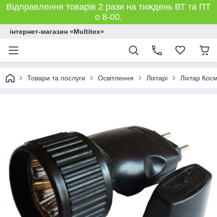
Відправлення товарів 2 рази на тиждень ВТ та ПТ
о 8-00.
інтернет-магазин «Multitex»
Товари та послуги
Освітлення
Ліхтарі
Ліхтар Кос