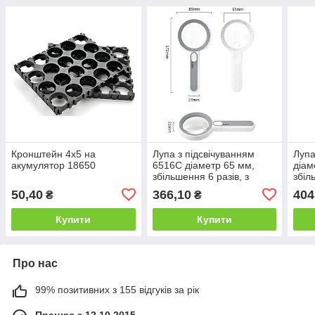
Кронштейн 4х5 на
Лупа з підсвічуванням
Лупа
акумулятор 18650
6516C діаметр 65 мм,
діам
збільшення 6 разів, з
збіл
підсвічуванням 16 LED на
підс
50,40
366,10
404
₴
₴
акумуляторі
акум
Купити
Купити
Про нас
99% позитивних з 155 відгуків за рік
Працює з 12.10.2015