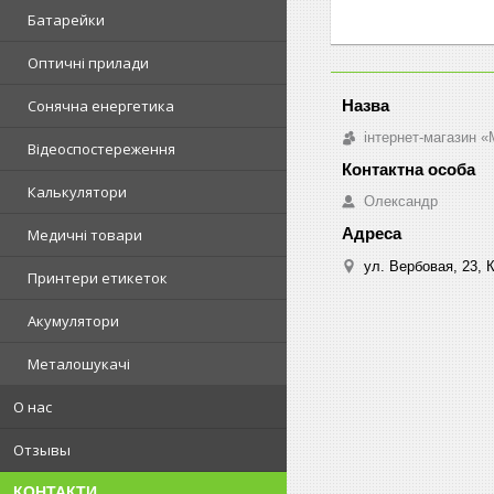
Батарейки
Оптичні прилади
Сонячна енергетика
інтернет-магазин «M
Відеоспостереження
Калькулятори
Олександр
Медичні товари
ул. Вербовая, 23, К
Принтери етикеток
Акумулятори
Металошукачі
О нас
Отзывы
КОНТАКТИ