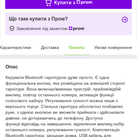
Купити з
Що таке купити з Пром?
Замовлення під захистом
Характеристики
Доставка
Оплата
Умови повернення
Опис
Керувати Bluetooth гарнітурою дуже просто. Є одна
функціональна кнопка, яка розміщена на зовнішній стороні
гарнітури. Вона включає/вимикає пристрій, прийом/відбій
виклику, повтор останнього номера, активація функції
голосового набору. Регулювання гучності можна лише з
верхнього торця. Стильна гарнітура абсолютно позбавляє
руки, з однією кнопкою ви зможете приймати і здійснювати
дзвінки, не доторкаючись до телефону. Доступні
функції:відповідь на завершення, відхилення виклику,набір
останнього номера, регулювання гучності. Комплектація:
Bluetooth-гарнітура, заушная дужка, USB кабель для