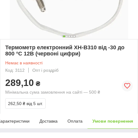
Термометр електронний XH-B310 від -30 до
800 °C 12В (червоні цифри)
Немає в наявності
Код: 3112
Опт і роздріб
289,10
₴
Мінімальна сума замовлення на сайті — 500 ₴
262,50 ₴
від 5 шт.
арактеристики
Доставка
Оплата
Умови повернення