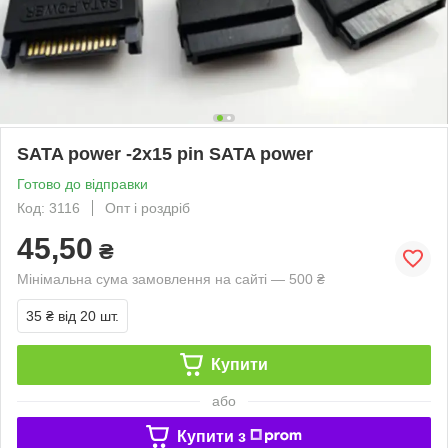
SATA power -2x15 pin SATA power
Готово до відправки
Код: 3116
Опт і роздріб
45,50
₴
Мінімальна сума замовлення на сайті — 500 ₴
35 ₴
від 20 шт.
Купити
або
Купити з