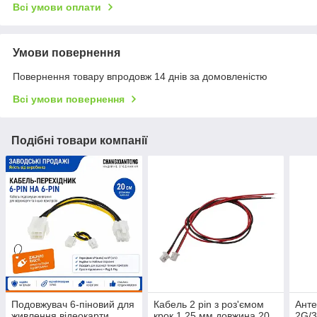
Всі умови оплати
Умови повернення
Повернення товару впродовж 14 днів за домовленістю
Всі умови повернення
Подібні товари компанії
Подовжувач 6-піновий для
Кабель 2 pin з роз'ємом
Анте
живлення відеокарти
крок 1.25 мм довжина 20
2G/