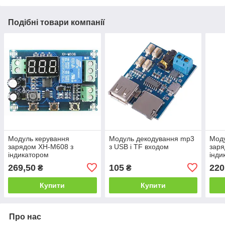
Подібні товари компанії
Модуль керування
Модуль декодування mp3
Моду
зарядом XH-M608 з
з USB і TF входом
заря
індикатором
інди
269,50
105
220
₴
₴
Купити
Купити
Про нас