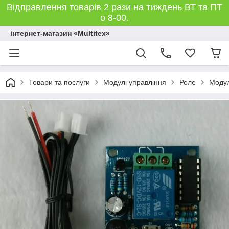
Відправлення товарів 2 рази на тиждень ВТ та ПТ
о 8-00.
інтернет-магазин «Multitex»
Товари та послуги
Модулі управління
Реле
Модул