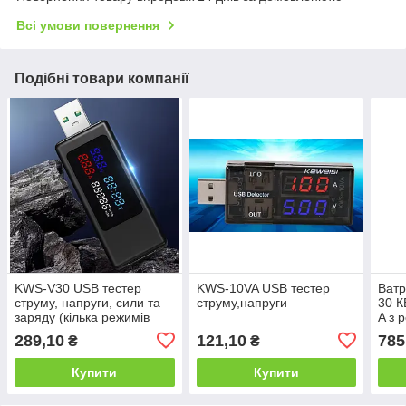
Всі умови повернення
Подібні товари компанії
KWS-V30 USB тестер
KWS-10VA USB тестер
Ват
струму, напруги, сили та
струму,напруги
30 К
заряду (кілька режимів
A з 
індикації)
магн
289,10
121,10
785
₴
₴
тра
Купити
Купити