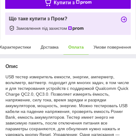
Купити з
Що таке купити з Пром?
Замовлення під захистом
Характеристики
Доставка
Оплата
Умови повернення
Опис
USB тестер измеритель емкости, энергии, амперметр,
вольтметр, ваттметр. подходит для многих задач, в том числе
и для тестирования устройств с поддержкой Qualcomm Quick
Charge QC2.0, QC3.0. Позволяет измерять ёмкость,
напряжение, силу тока, время зарядки и разрядки
аккумуляторов, мощность, энергию. Можно тестировать USB
кабели на падение напряжения, проверять емкость Power
Bank, емкость аккумуляторов. Тестер имеет энерго не
зависимую память, после отключения питания все
параметры сохраняются, для обнуления нужно нажать и
удержать кнопку Reset. Управление: Одне натискання —