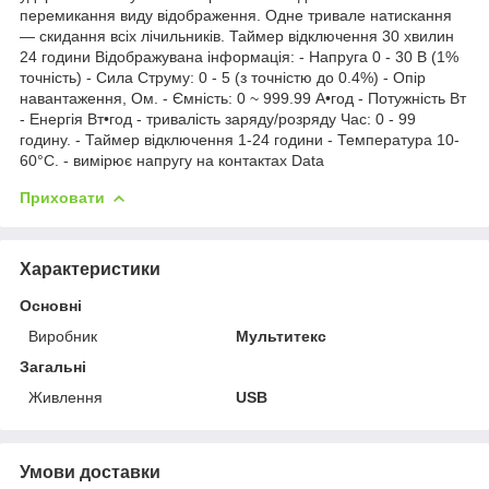
перемикання виду відображення. Одне тривале натискання
— скидання всіх лічильників. Таймер відключення 30 хвилин
24 години Відображувана інформація: - Напруга 0 - 30 В (1%
точність) - Сила Струму: 0 - 5 (з точністю до 0.4%) - Опір
навантаження, Ом. - Ємність: 0 ~ 999.99 А•год - Потужність Вт
- Енергія Вт•год - тривалість заряду/розряду Час: 0 - 99
годину. - Таймер відключення 1-24 години - Температура 10-
60°C. - вимірює напругу на контактах Data
Приховати
Характеристики
Основні
Виробник
Мультитекс
Загальні
Живлення
USB
Умови доставки