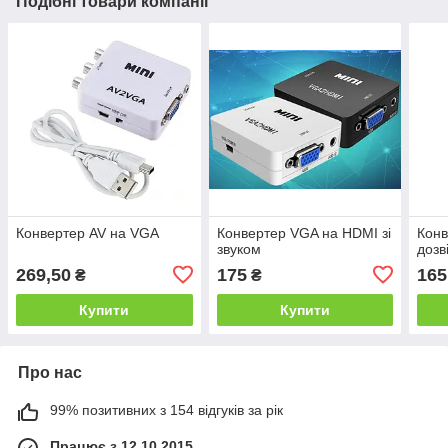
Подібні товари компанії
Конвертер AV на VGA
Конвертер VGA на HDMI зі
Конв
звуком
дозв
269,50
175
165
₴
₴
Купити
Купити
Про нас
99% позитивних з 154 відгуків за рік
Працює з 12.10.2015