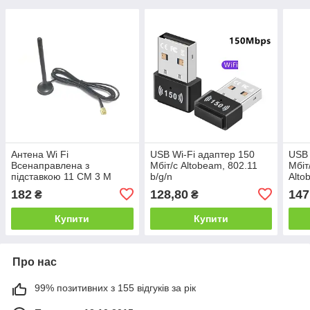
Антена Wi Fi
USB Wi-Fi адаптер 150
USB 
Всенаправлена з
Мбіт/с Altobeam, 802.11
Мбіт
підставкою 11 СМ 3 М
b/g/n
Alto
182
128,80
147
₴
₴
Купити
Купити
Про нас
99% позитивних з 155 відгуків за рік