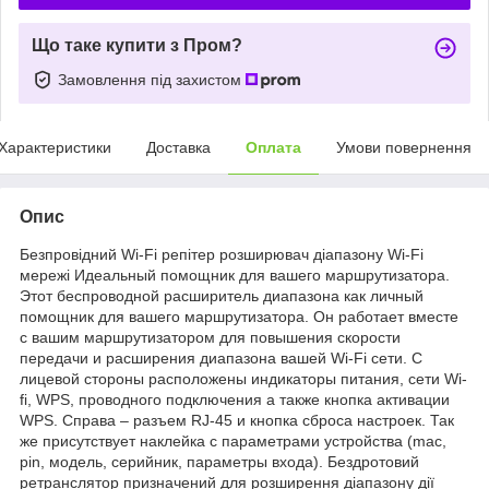
Що таке купити з Пром?
Замовлення під захистом
Характеристики
Доставка
Оплата
Умови повернення
Опис
Безпровідний Wi-Fi репітер розширювач діапазону Wi-Fi
мережі Идеальный помощник для вашего маршрутизатора.
Этот беспроводной расширитель диапазона как личный
помощник для вашего маршрутизатора. Он работает вместе
с вашим маршрутизатором для повышения скорости
передачи и расширения диапазона вашей Wi-Fi сети. С
лицевой стороны расположены индикаторы питания, сети Wi-
fi, WPS, проводного подключения а также кнопка активации
WPS. Справа – разъем RJ-45 и кнопка сброса настроек. Так
же присутствует наклейка с параметрами устройства (mac,
pin, модель, серийник, параметры входа). Бездротовий
ретранслятор призначений для розширення діапазону дії