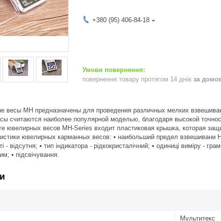
+380 (95) 406-84-18
повернення товару протягом 14 днів
за домо
 весы МН предназначены для проведения различных мелких взвешивани
сы считаются наиболее популярной моделью, благодаря высокой точност
те ювелирных весов МН-Series входит пластиковая крышка, которая защи
истики ювелирных карманных весов: • наибольший предел взвешивани НПВ
сті - відсутня; • тип індикатора - рідкокристалічний; • одиниці виміру - гр
им; • підсвічування.
и
Мультитекс