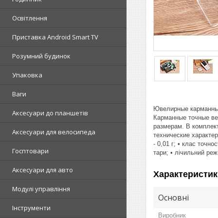
Освітлення
Приставка Android Smart TV
Розумний будинок
Упаковка
Ваги
Ювелирные карманные
Аксесуари до планшетів
Карманные точные ве
размерам. В комплек
Аксесуари для велосипеда
технические характер
- 0,01 г; • клас точно
Госптовари
тари; • лічильний реж
Аксесуари для авто
Характеристик
Модулі управління
Основні
Інструменти
Виробник