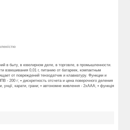
вленістю
й в быту, в ювелирном деле, в торговле, в промышленности.
и взвешивания 0,01 г, питанию от батареек, компактным
щает от повреждений тензодатчик и клавиатуру. Функции и
 - 200 г; • дискретность отсчета и цена поверочного деления
ами, унції, карати, грани; • автономне живлення - 2хААА; • функція