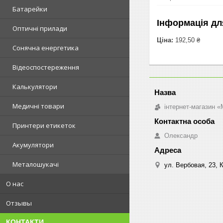
Батарейки
Інформація дл
Оптичні прилади
Ціна:
192,50 ₴
Сонячна енергетика
Відеоспостереження
Калькулятори
Медичні товари
інтернет-магазин «M
Принтери етикеток
Олександр
Акумулятори
Металошукачі
ул. Вербовая, 23, К
О нас
Отзывы
КОНТАКТИ