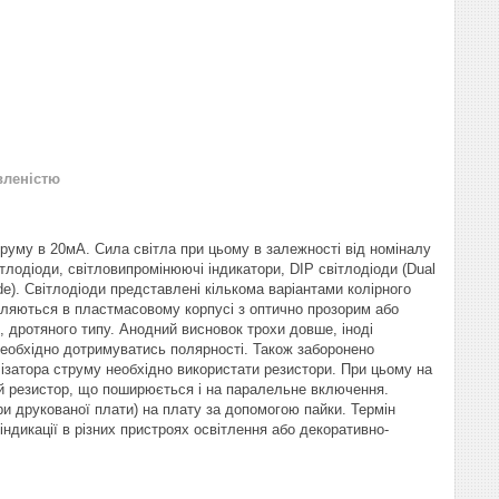
вленістю
труму в 20мА. Сила світла при цьому в залежності від номіналу
ітлодіоди, світловипромінюючі індикатори, DIP світлодіоди (Dual
iode). Світлодіоди представлені кількома варіантами колірного
овляються в пластмасовому корпусі з оптично прозорим або
дротяного типу. Анодний висновок трохи довше, іноді
необхідно дотримуватись полярності. Також заборонено
ізатора струму необхідно використати резистори. При цьому на
й резистор, що поширюється і на паралельне включення.
и друкованої плати) на плату за допомогою пайки. Термін
індикації в різних пристроях освітлення або декоративно-