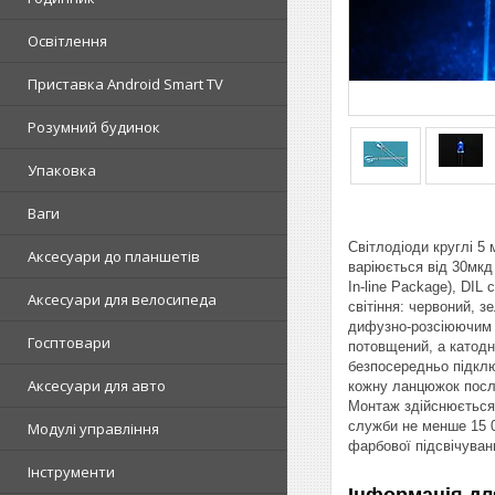
Освітлення
Приставка Android Smart TV
Розумний будинок
Упаковка
Ваги
Світлодіоди круглі 5
Аксесуари до планшетів
варіюється від 30мкд 
In-line Package), DIL
Аксесуари для велосипеда
світіння: червоний, 
дифузно-розсіюючим п
Госптовари
потовщений, а катодн
безпосередньо підклю
Аксесуари для авто
кожну ланцюжок посл
Монтаж здійснюється 
служби не менше 15 00
Модулі управління
фарбової підсвічуван
Інструменти
Інформація дл