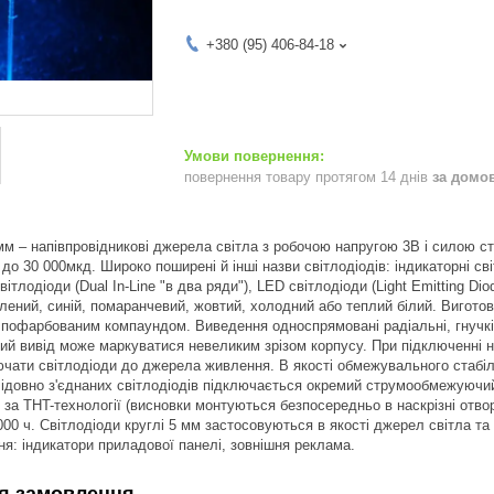
+380 (95) 406-84-18
повернення товару протягом 14 днів
за домо
 мм – напівпровідникові джерела світла з робочою напругою 3В і силою с
до 30 000мкд. Широко поширені й інші назви світлодіодів: індикаторні св
 світлодіоди (Dual In-Line "в два ряди"), LED світлодіоди (Light Emitting D
зелений, синій, помаранчевий, жовтий, холодний або теплий білий. Вигот
офарбованим компаундом. Виведення односпрямовані радіальні, гнучкі, 
ий вивід може маркуватися невеликим зрізом корпусу. При підключенні 
чати світлодіоди до джерела живлення. В якості обмежувального стабіл
ідовно з'єднаних світлодіодів підключається окремий струмообмежуючи
за THT-технології (висновки монтуються безпосередньо в наскрізні отвор
0 ч. Світлодіоди круглі 5 мм застосовуються в якості джерел світла та 
ня: індикатори приладової панелі, зовнішня реклама.
я замовлення