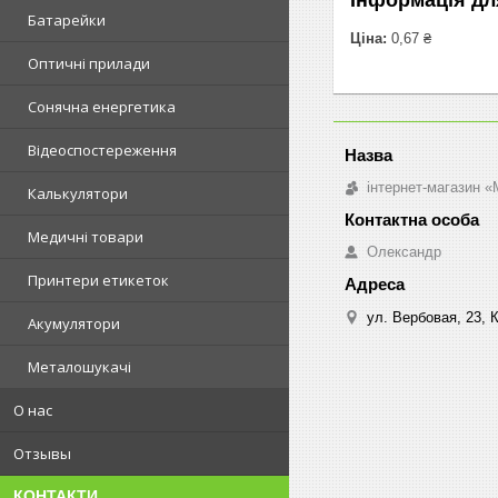
Батарейки
Ціна:
0,67 ₴
Оптичні прилади
Сонячна енергетика
Відеоспостереження
інтернет-магазин «M
Калькулятори
Медичні товари
Олександр
Принтери етикеток
ул. Вербовая, 23, К
Акумулятори
Металошукачі
О нас
Отзывы
КОНТАКТИ