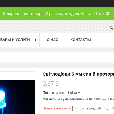
Відправлення товарів 2 рази на тиждень ВТ та ПТ о 8-00.
ВАРЫ И УСЛУГИ
О НАС
КОНТАКТЫ
Світлодіоди 5 мм синій прозор
0,67 ₴
Показати оптові ціни
Мінімальна сума замовлення на сайті — 500 
Немає в наявності
Оптом і в роздріб
Код:
2