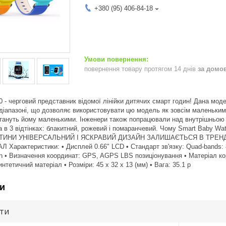
+380 (95) 406-84-18
повернення товару протягом 14 днів
за домо
 - черговий представник відомої лінійки дитячих смарт годин! Дана мод
діапазоні, що дозволяє використовувати цю модель як зовсім маленьким 
 стануть йому маленькими. Інженери також попрацювали над внутрішньо
 в 3 відтінках: блакитний, рожевий і помаранчевий. Чому Smart Bab
ИНИ УНІВЕРСАЛЬНИЙ І ЯСКРАВИЙ ДИЗАЙН ЗАЛИШАЄТЬСЯ В ТРЕНДІ
арактеристики: • Дисплей 0.66" LCD • Стандарт зв'язку: Quad-bands: 8
 • Визначення координат: GPS, AGPS LBS позиціонування • Матеріал кор
интетичний матеріал • Розміри: 45 x 32 x 13 (мм) • Вага: 35.1 р
и
ути