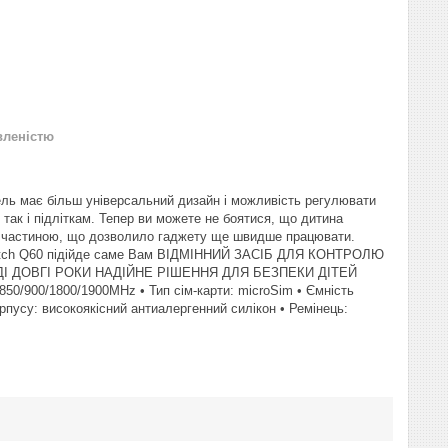
вленістю
ель має більш універсальний дизайн і можливість регулювати
так і підліткам. Тепер ви можете не боятися, що дитина
ю частиною, що дозволило гаджету ще швидше працювати.
y Watch Q60 підійде саме Вам ВІДМІННИЙ ЗАСІБ ДЛЯ КОНТРОЛЮ
 ДОВГІ РОКИ НАДІЙНЕ РІШЕННЯ ДЛЯ БЕЗПЕКИ ДІТЕЙ
50/900/1800/1900MHz • Тип сім-карти: microSim • Ємність
пусу: високоякісний антиалергенний силікон • Ремінець: