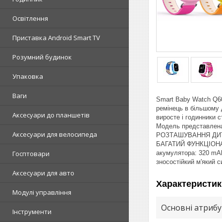
Освітлення
Приставка Android Smart TV
Розумний будинок
Упаковка
Ваги
Smart Baby Watch Q60
ремінець в більшому 
Аксесуари до планшетів
виросте і годинники
Модель представлена
Аксесуари для велосипеда
РОЗТАШУВАННЯ ДИТ
БАГАТИЙ ФУНКЦІОНАЛ Х
акумулятора: 320 mAh
Госптовари
зносостійкий м'який с
Аксесуари для авто
Характеристик
Модулі управління
Основні атриб
Інструменти