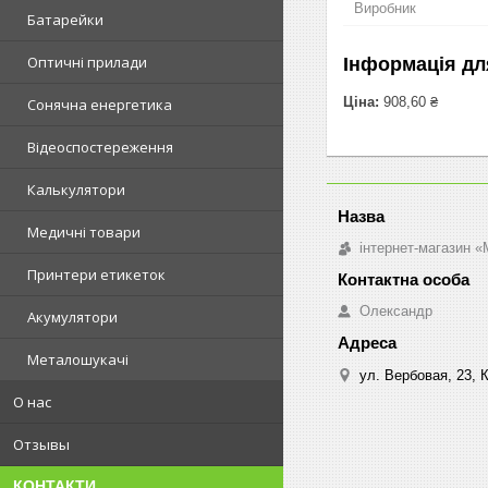
Виробник
Батарейки
Оптичні прилади
Інформація дл
Ціна:
908,60 ₴
Сонячна енергетика
Відеоспостереження
Калькулятори
Медичні товари
інтернет-магазин «M
Принтери етикеток
Олександр
Акумулятори
Металошукачі
ул. Вербовая, 23, К
О нас
Отзывы
КОНТАКТИ