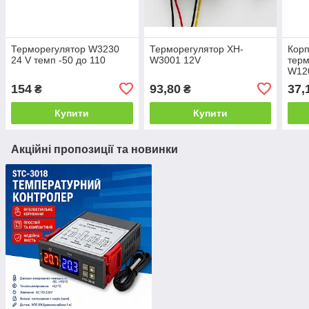
Терморегулятор W3230
Терморегулятор XH-
Корп
24 V темп -50 до 110
W3001 12V
терм
W12
154
93,80
37,
₴
₴
Купити
Купити
Акційні пропозиції та новинки