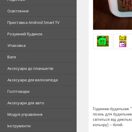
Освітлення
Приставка Android Smart TV
Розумний будинок
Упаковка
Ваги
Аксесуари до планшетів
Аксесуари для велосипеда
Госптовари
Аксесуари для авто
Годинник-будильник "
Модулі управління
пісень для будильник
світиться від декіль
кольору) – білий.
Інструменти