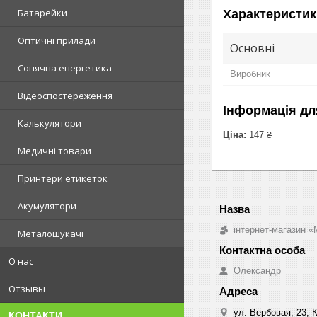
Батарейки
Характеристик
Оптичні прилади
Основні
Сонячна енергетика
Виробник
Відеоспостереження
Інформація дл
Калькулятори
Ціна:
147 ₴
Медичні товари
Принтери етикеток
Акумулятори
інтернет-магазин «M
Металошукачі
О нас
Олександр
Отзывы
ул. Вербовая, 23, К
КОНТАКТИ