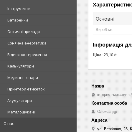
Характеристик
Інструменти
Основні
Батарейки
Виробник
Оптичні прилади
Сонячна енергетика
Інформація дл
Відеоспостереження
Ціна:
23,10 ₴
Калькулятори
Медичні товари
Принтери етикеток
інтернет-магазин «M
Акумулятори
Олександр
Металошукачі
О нас
ул. Вербовая, 23, К