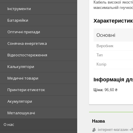
Кабель високої якості
максимальній гнучкос
Інструменти
Батарейки
Характеристик
Оптичні прилади
Основні
Сонячна енергетика
Виробник
Відеоспостереження
Тип
Колір
Калькулятори
Медичні товари
Інформація дл
Принтери етикеток
Ціна:
96,60 ₴
Акумулятори
Металошукачі
О нас
інтернет-магазин «M