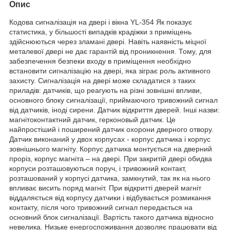
Опис
Кодова сигналізація на двері і вікна YL-354 Як показує
статистика, у більшості випадків крадіжки з приміщень
здійснюються через зламані двері. Навіть наявність міцної
металевої двері не дає гарантій від проникнення. Тому, для
забезпечення безпеки входу в приміщення необхідно
встановити сигналізацію на двері, яка зіграє роль активного
захисту. Сигналізація на двері може складатися з таких
приладів: датчиків, що реагують на різні зовнішні впливи,
основного блоку сигналізації, приймаючого тривожний сигнал
від датчиків, іноді сирени. Датчик відкриття дверей. Інші назви:
магнітоконтактний датчик, герконовый датчик. Це
найпростіший і поширений датчик охорони дверного отвору.
Датчик виконаний у двох корпусах - корпус датчика і корпус
зовнішнього магніту. Корпус датчика монтується на дверний
проріз, корпус магніта – на двері. При закритій двері обидва
корпуси розташовуються поруч, і тривожний контакт,
розташований у корпусі датчика, замкнутий, так як на нього
впливає висить поряд магніт. При відкритті дверей магніт
віддаляється від корпусу датчики і відбувається розмикання
контакту, після чого тривожний сигнал передається на
основний блок сигналізації. Вартість такого датчика відносно
невелика. Низьке енергоспоживання дозволяє працювати від