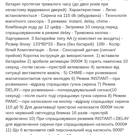
батареї протягом тривалого часу (до двох років при
нечастому відкриванні дверей). Характеристики: - Легко
встановлюється - Сирена на 110 db (вбудована) - Технологія
магнітного сенсора - 3 режими: instant, delay, chime -
Комбінація коду до 12 цифр - Затримка 10 секунд перед
спрацьовуванням в режимі delay - Тривожна кнопка -
Харчування: 3 батарейки типу АА (у комплект не входять) -
Розмір блоку: 133*80*33 - Вага (без батарей): 108г - Колір:
білий Комплектація: - Блок - Сенсорний датчик (сигнал/
прийом) Коротка інструкція до використання: 1) вставили
батарейки 2) зробили активацію 0000# 3) горить лампочка 10
секунд –потім гасне—пристрій активовано 4) залежно від
ситуації виставляєте важіль : 5) CHIME—при розмиканні
магнитоконтактов чуєте мелодію 6) Режим INSTANT---при
розмиканні –відразу спрацьовує гучна сирена 7) Режим
DELAY---при розмиканні---попереджувальний сигнал(10
секунд)---після нього тоді спрацьовує гучна сирена 8) Режим
PANIC---при натисканні на кнопку –відразу спрацьовує сирена
110 дб 9) Для деактивації пристрою натискаєте 0000# після
чого червоний світлодіод блимає 16 разів –пристрій
відключено 10) При спрацьовуванні режимів INSTANT-і DELAY
для відключення сирени при спрацьовуванні натисніть 0000#
11) Що б встановити свій персональний код натисніть 0000*