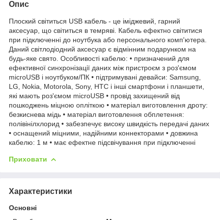
Опис
Плоский світиться USB кабель - це іміджевий, гарний
аксесуар, що світиться в темряві. Кабель ефектно світитися
при підключенні до ноутбука або персонального комп'ютера.
Даний світлодіодний аксесуар є відмінним подарунком на
будь-яке свято. Особливості кабелю: • призначений для
ефективної синхронізації даних між пристроєм з роз'ємом
microUSB і ноутбуком/ПК • підтримувані девайси: Samsung,
LG, Nokia, Motorola, Sony, HTC і інші смартфони і планшети,
які мають роз'ємом microUSB • провід захищений від
пошкоджень міцною опліткою • матеріал виготовлення дроту:
безкиснева мідь • матеріал виготовлення обплетення:
полівінілхлорид • забезпечує високу швидкість передачі даних
• оснащений міцними, надійними коннекторами • довжина
кабелю: 1 м • має ефектне підсвічування при підключенні
Приховати
Характеристики
Основні